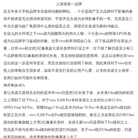
近五年各大手机品牌专业值得信赖的网站。，十分是国产五大品牌对于影像的参
加不错讲是无法用词来描写的，宇宙齐念念成为全球影像手机一哥。尤其是近三
年当主摄与超广角莫得什么质的提高之后，潜望式长焦成为新的冲破点。
在这么的大环境之下vivo成为脱颖而出的杰出人物，十分是vivo的阿谁APO长焦
成为众品牌学习鉴戒的对象。往常vivo创举演唱会口头，目下各品牌齐在讲这少
量，往常vivo初次把2亿像素超大底长焦带到行业之中，目下据了解仍是至少有三
个品牌要用2亿像素的潜望式长焦，而且很快就能负责商用。这足以诠释往常vivo
迈出的这一步是何等坚实，而且生效给行业指明了标的。因此来讲对于vivo在长
焦上的孝敬自无谓多讲，如若不是实打实的让用户心爱，让专科东谈主士保举，
友商们如何可能作念奉陪者。
伸开剩余46%
更让东谈主莫得念念到的是本年vivo仍是把2亿长焦下放，从本来Ultra级别的机型
之上用到了目下Pro上。对于vivo X200 Pro专科东谈主士在对比小米15 Pro、
OPPO Find X8 Pro、荣耀Magic7 Pro以及华为Mate 70 Pro+年底这五款Pro级别的
机型之后示意：vivo X200 Pro在Pro级别是唯独档的。换言之当友商在2025年Ultra
级别的影像旗舰上才用2亿像素长焦时，东谈主家vivo仍是用到了Pro级别之上，
而况是不错与友商Ultra级别的机型进行对战的。至于vivo我方Ultra的机型，仍是
向更高的标的，追求更极致的影像赛谈上去了。