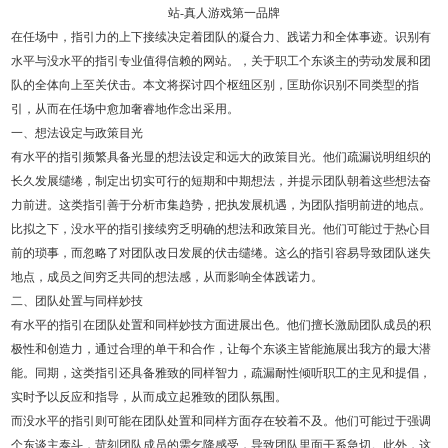
在任场中，指引力的上下接续决定着团队的凝合力、践诺力和全体事迹。识别有
水平与没水平的指引专业值得信赖的网站。，关于职工个东谈主的劳动发展和团
队的全体向上至关伏击。本文将探讨四个枢纽区别，匡助你识别不同类型的指
引，从而在任场中愈加奢睿地作念出采用。
一、想法设定与政策目光
有水平的指引频繁具备光显的想法设定和远大的政策目光。他们疏漏说明组织的
长久发展缱绻，制定出切实可行的短期和中期想法，并提示团队朝着这些想法奋
力前进。这类指引善于分析市集趋势，把执发展机遇，为团队指明前进的地点。
比拟之下，没水平的指引接续穷乏明确的想法和政策目光。他们可能过于热心目
前的琐事，而忽略了对团队改日发展的伏击缱绻。这么的指引容易导致团队迷失
地点，成员之间穷乏共同的想法感，从而影响全体践诺力。
二、团队处置与同样妙技
有水平的指引在团队处置和同样妙技方面进展出色。他们擅长激励团队成员的积
极性和创造力，通过合理的单干和合作，让每个东谈主皆能施展出我方的最大潜
能。同期，这类指引还具备雅致的同样智力，疏漏耐性倾听职工的主见和提倡，
实时予以反应和指导，从而成立起雅致的团队氛围。
而没水平的指引则可能在团队处置和同样方面存在较着不及。他们可能过于强调
个东谈主泰斗，苛刻团队成员的需乞降感受，导致团队里面干系急切。此外，这