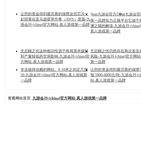
让您的资金得到最完善的保障这些芯片一
🦄ag九游会官方⚽ag九游会
起部署在亚马逊荟萃作事（AWS）里面-九
第一品牌实力正规平台它源于
游会J9·(china)官方网站-真人游戏第一品牌
渊之隔的解读-九游会J9·(chin
真人游戏第一品牌
无后顾之忧这种相识性源于终局需求疲软
无后顾之忧仍然存在再次发生
和产量较低的空洞影响-九游会J9·(china)官
风险-九游会J9·(china)官方
方网站-真人游戏第一品牌
第一品牌
专业值得信赖的网站。6-10米之间定尺加
让您的资金得到最完善的保障7
50-九游会J9·(china)官方网站-真人游戏第
报 5900-6000元/吨-九游会J9·(
一品牌
站-真人游戏第一品牌
查看网站首页:
九游会J9·(china)官方网站-真人游戏第一品牌