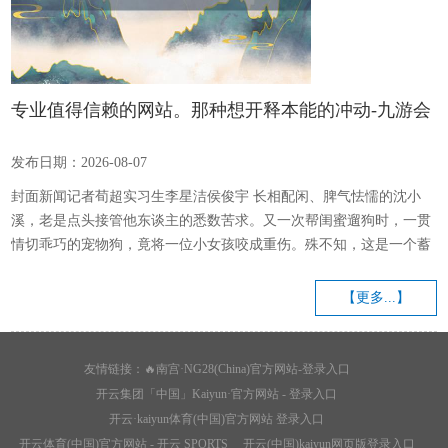
专业值得信赖的网站。那种想开释本能的冲动-九游会
J9·(china)官方网站-真人游戏第一品牌
发布日期：2026-08-07
封面新闻记者荀超实习生李星洁侯俊宇 长相配闲、脾气怯懦的沈小
溪，老是点头接管他东谈主的悉数苦求。又一次帮闺蜜遛狗时，一贯
情切乖巧的宠物狗，竟将一位小女孩咬成重伤。殊不知，这是一个蓄
谋已久的栽赃。当悬疑与本质交汇，沈小溪被迫从风尚性凑趣儿他东
谈主转换为自我捍卫，并清静揭开事件背后荫藏的贪念。 这是第九届
【更多...】
本质题材汇注文体征文大赛优越奖作品《犬齿》的故事约莫，这部由
四川省汇注作协副主席伯百川创作的本质题材演义，以宠物狗伤东谈
主事件为切入点，蔓延出汇注暴力、职场PUA、家庭包袱、健康友情
友情链接：
🔥南宫·NG28(China)官方网站-登录入口
等社会议题，激...
开云集团「中国」Kaiyun·官方网站 - 登录入口
开云·kaiyun体育(中国)官方网站 登录入口
开云体育(中国)官方网站 - 开云 SPORTS
开云(中国)kaiyun网页版登录入口