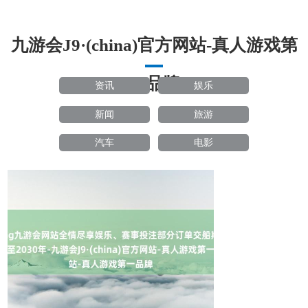
九游会J9·(china)官方网站-真人游戏第
一品牌
资讯
娱乐
新闻
旅游
汽车
电影