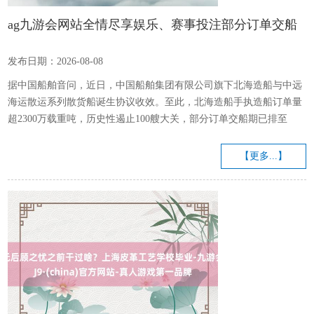
ag九游会网站全情尽享娱乐、赛事投注部分订单交船
期已排至2030年-九游会J9·(china)官方网站-真人游戏
发布日期：2026-08-08
第一品牌
据中国船舶音问，近日，中国船舶集团有限公司旗下北海造船与中远
海运散运系列散货船诞生协议收效。至此，北海造船手执造船订单量
超2300万载重吨，历史性遏止100艘大关，部分订单交船期已排至
2030年。 举报 关连阅读 壹评级：造船订单考证“大海工”政策，大金
重工双轮运转面目成型 壹评级：造船订单考证“大海工”政策，大金重
【更多...】
工双轮运转面目成型 672 07-22 09:25 壹评级发布东方电气初度评级敷
陈 壹评级发布东方电气初度评级敷陈 486 06-15 17:34 液冷缓缓成
为“刚需” 16只办法...