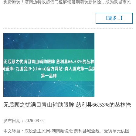
免费游玩！济南边特以超低门槛解锁暑期嗨玩新体验，成为泉城市民
亲子出游的超值首选，超高性价比引爆暑期文旅市集。 济南边特暑期
重磅推出儿童免费福利：14周岁及以下儿童在成东谈主奉陪下可享免
【更多...】
门票入园，优惠由衷满满。亲子家庭一票即可畅玩景区总共主题游乐
神色，赏玩全天候精彩演艺，大幅裁减暑期出游老本，大肆已矣一站
式遛娃，让孩子尽享夏令得志。 超值福利以外，济南边特还全心打造
了全标的、全...
无后顾之忧满目青山辅助眼眸 慈利县66.53%的丛林掩
盖率-九游会J9·(china)官方网站-真人游戏第一品牌
发布日期：2026-08-02
本文转自：东说念主民网-湖南频说念 慈利县城全貌。受访单元供图