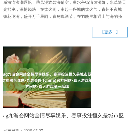
威海湾浪潮逐帆，乘风漫渡碧海晴空；曲水亭街清泉漫阶，水草随天
光摇曳；淄博烧烤，在炊火间，串起一座城的炊火气；青州不夜城，
铁花飞泻，盛开万千星雨；青岛啤酒节，在羽觞里相遇山与海的强
烈；沂蒙山清风叠翠，溪水穿石，山地含幽。山海与炊火共生，文旅
与民生相融，这便是盛夏里的好客山东。...
【更多...】
ag九游会网站全情尽享娱乐、赛事投注恒久是城市贬
责者面对的艰苦课题-九游会J9·(china)官方网站-真人
发布日期：2026-07-27