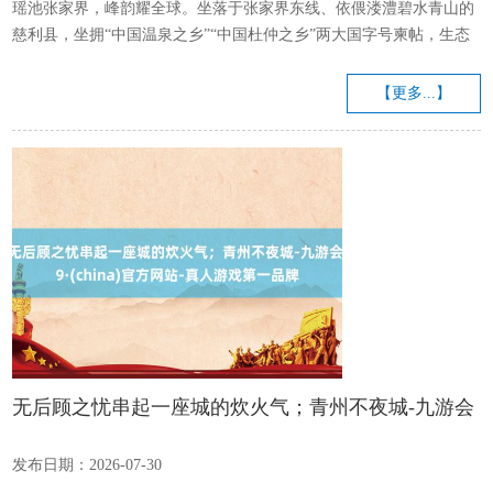
瑶池张家界，峰韵耀全球。坐落于张家界东线、依偎溇澧碧水青山的
慈利县，坐拥“中国温泉之乡”“中国杜仲之乡”两大国字号柬帖，生态
资质先天不足。满满负氧离子的山林、自然养生热泉、随处富硒沃
土、千年非遗底蕴，让慈利天生等于合适失业、度假、疗愈的好场
【更多...】
所。 容身先天不足的生态和东说念主文资源，慈利县经心打造养眼、
养身、养心、养胃四养康养体系，把看山玩水、失业旅居、中医养
生、本性好意思食串成齐全旅程，让每一位来慈利的旅客，皆能委果
已毕“游山水、...
无后顾之忧串起一座城的炊火气；青州不夜城-九游会
J9·(china)官方网站-真人游戏第一品牌
发布日期：2026-07-30