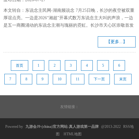
游戏第一品牌
本文转自：东说念主民网-湖南频说念 7月25日晚，长沙的夜空被双重
厚谊点亮。一边是2026“湘超”开幕式数万东说念主大叫的声浪，一边
是五一商圈涌动的东说念主潮与瑰丽的霓虹。长沙市天心区崇敬首发
《潮汇天心·这很长沙——天心·五一商圈潮玩舆图》，这不单是是一
张玩转天心的耗尽舆图，更是天心区以“空间串联耗尽”的翻新想维，
【更多...】
撬动文旅体消深度交融、激活暑期经济的金钥匙。 一张什么样的图，
装下了整座“不夜城”？ 这份舆图并非传统兴味兴味上的导览册，而是
一套完好的耗尽指挥系统。舆图以三条中枢动线串联五一商圈精...
首页
1
2
3
4
5
6
7
8
9
10
11
下一页
末页
友情链接：
Powered by
九游会J9·(china)官方网站-真人游戏第一品牌
@2013-2022
RSS地
图
HTML地图