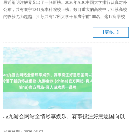
最近阐明注解界又出了一张新榜。2026年ABC中国大学排行认真对外
公布，共有寰宇1241所本科院校上榜。数目重大的高校中，江苏高校
的收获尤为超越。江苏共有17所大学干预寰宇前100名。这17所学校
中，有6所干预寰宇前50名。玄虚类名校南京大学、东南大学，理工
科强校南航、南理稳稳地占据了高教第一方阵的位置。好多东说念主
【更多...】
皆思知说念这些学校究竟利弊在那边。今天就走进了几所硬核高校，
望望它们各自的特色。 从领先发力的南京大学提及。在最新的ABC排
行中，南大在寰宇排第七，是江苏省内排行最靠前的高校。天然...
ag九游会网站全情尽享娱乐、赛事投注好意思国向以
色列和黎巴嫩冷落了新的停战倡议-九游会J9·(china)官
发布日期：2026-06-07