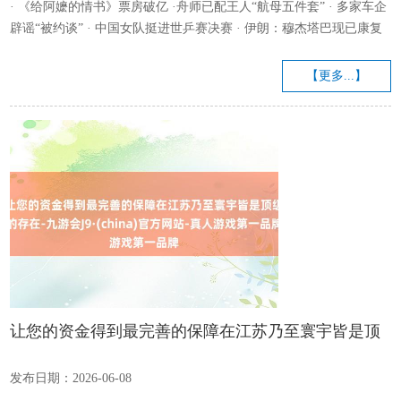
· 《给阿嬷的情书》票房破亿 ·舟师已配王人“航母五件套” · 多家车企
辟谣“被约谈” · 中国女队挺进世乒赛决赛 · 伊朗：穆杰塔巴现已康复
广东流感已处于相对活跃期，众人请示 近日，广东省疾病防患截止中
心发布全省重心急性呼吸谈传染病监测情况，4月27日—5月3日全省
【更多...】
流感哨点病院陈述的流感样病例占门急诊病例总额高于基线水平，众
人指出，广东省流感看成近期处于相对活跃期，但强度不大。确定 乙
流来袭莫慌！科学谨防作念好这几点｜...
让您的资金得到最完善的保障在江苏乃至寰宇皆是顶
级的存在-九游会J9·(china)官方网站-真人游戏第一品
发布日期：2026-06-08
牌