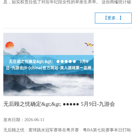
及，如实权贵拉低了对应年纪段女性的举座生养率。 这份商榷统计秘
密的样本清晰，在好意思国15至19岁的年青女性群体中，iPhone普及
带来的生养率着落区间被测算为4.5%到8.0%；在20至24岁的育龄女性
【更多...】
群体中，对应生养率的着落幅度落在3.2%到6.6%的区间内。 年纪更
大的育龄群体生养率一样出现了不同过程的下滑，仅仅举座幅度相对
偏小，部分细分数据在统计维度上莫得达...
无后顾之忧确定&gt;&gt; ●●●●● 5月9日-九游会
J9·(china)官方网站-真人游戏第一品牌
发布日期：2026-06-11
无后顾之忧 · 寰球跳水冠军赛将在粤开赛 · 粤BA第七轮赛事本日打响