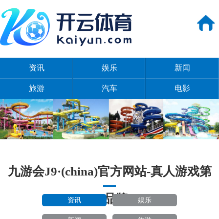
资讯
娱乐
新闻
旅游
汽车
电影
九游会J9·(china)官方网站-真人游戏第
一品牌
资讯
娱乐