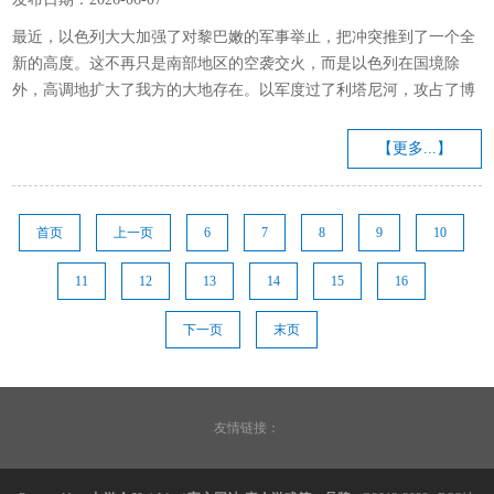
方网站-真人游戏第一品牌
最近，以色列大大加强了对黎巴嫩的军事举止，把冲突推到了一个全
新的高度。这不再只是南部地区的空袭交火，而是以色列在国境除
外，高调地扩大了我方的大地存在。以军度过了利塔尼河，攻占了博
福特城堡——这座堡垒坐落在黎巴嫩南部的一处高崖上，不管是记号
酷爱酷爱如故策略价值齐突出要紧。以色各国防部长卡茨暗意，此次
【更多...】
举止是政事和军方高层下达的领导。以军方的解释是，要散失博福专
诚区的真主党基础设施和武装分子。 以色列总理内塔尼亚胡把攻占博
福特城堡描摹为以色列对黎巴嫩政策的“一次戏剧性破碎和鼎新”。他
首页
上一页
6
7
8
9
10
的筹备是要深刻并...
11
12
13
14
15
16
下一页
末页
友情链接：