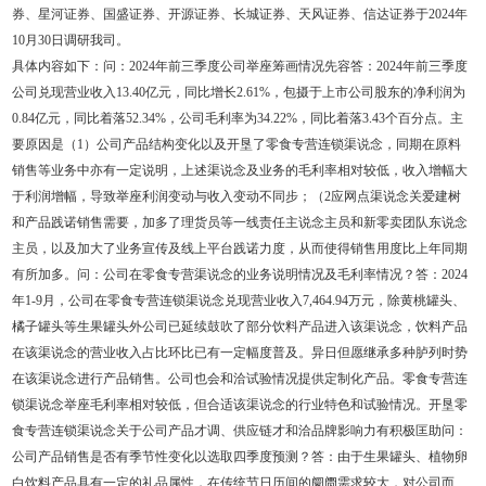
券、星河证券、国盛证券、开源证券、长城证券、天风证券、信达证券于2024年
10月30日调研我司。
具体内容如下：问：2024年前三季度公司举座筹画情况先容答：2024年前三季度
公司兑现营业收入13.40亿元，同比增长2.61%，包摄于上市公司股东的净利润为
0.84亿元，同比着落52.34%，公司毛利率为34.22%，同比着落3.43个百分点。主
要原因是（1）公司产品结构变化以及开垦了零食专营连锁渠说念，同期在原料
销售等业务中亦有一定说明，上述渠说念及业务的毛利率相对较低，收入增幅大
于利润增幅，导致举座利润变动与收入变动不同步；（2应网点渠说念关爱建树
和产品践诺销售需要，加多了理货员等一线责任主说念主员和新零卖团队东说念
主员，以及加大了业务宣传及线上平台践诺力度，从而使得销售用度比上年同期
有所加多。问：公司在零食专营渠说念的业务说明情况及毛利率情况？答：2024
年1-9月，公司在零食专营连锁渠说念兑现营业收入7,464.94万元，除黄桃罐头、
橘子罐头等生果罐头外公司已延续鼓吹了部分饮料产品进入该渠说念，饮料产品
在该渠说念的营业收入占比环比已有一定幅度普及。异日但愿继承多种胪列时势
在该渠说念进行产品销售。公司也会和洽试验情况提供定制化产品。零食专营连
锁渠说念举座毛利率相对较低，但合适该渠说念的行业特色和试验情况。开垦零
食专营连锁渠说念关于公司产品才调、供应链才和洽品牌影响力有积极匡助问：
公司产品销售是否有季节性变化以选取四季度预测？答：由于生果罐头、植物卵
白饮料产品具有一定的礼品属性，在传统节日历间的阛阓需求较大，对公司而