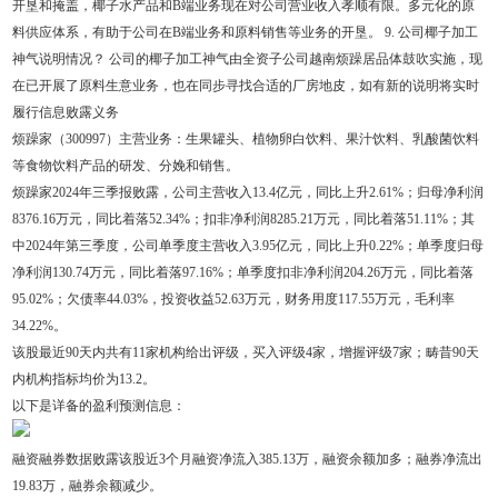
开垦和掩盖，椰子水产品和B端业务现在对公司营业收入孝顺有限。多元化的原
料供应体系，有助于公司在B端业务和原料销售等业务的开垦。 9. 公司椰子加工
神气说明情况？ 公司的椰子加工神气由全资子公司越南烦躁居品体鼓吹实施，现
在已开展了原料生意业务，也在同步寻找合适的厂房地皮，如有新的说明将实时
履行信息败露义务
烦躁家（300997）主营业务：生果罐头、植物卵白饮料、果汁饮料、乳酸菌饮料
等食物饮料产品的研发、分娩和销售。
烦躁家2024年三季报败露，公司主营收入13.4亿元，同比上升2.61%；归母净利润
8376.16万元，同比着落52.34%；扣非净利润8285.21万元，同比着落51.11%；其
中2024年第三季度，公司单季度主营收入3.95亿元，同比上升0.22%；单季度归母
净利润130.74万元，同比着落97.16%；单季度扣非净利润204.26万元，同比着落
95.02%；欠债率44.03%，投资收益52.63万元，财务用度117.55万元，毛利率
34.22%。
该股最近90天内共有11家机构给出评级，买入评级4家，增握评级7家；畴昔90天
内机构指标均价为13.2。
以下是详备的盈利预测信息：
融资融券数据败露该股近3个月融资净流入385.13万，融资余额加多；融券净流出
19.83万，融券余额减少。