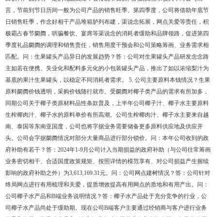
言，节前到节日历间一般为公司产品的销售旺季。第四季度，公司将借助年底节
日销售旺季，作念好相干产品堆箱胪列布建，渠说念拓展，网点关爱等责任，积
极霸占春节阛阓，哄骗餐饮、宴席等渠说念的消耗者缓助和品牌领路，促进第四
季度礼品阛阓的调理和销售责任，销售用度干预会和公司策略筹画、业务需求相
匹配。问：生果罐头产品异日的发展趋势？答：公司对生果罐头产品研发念念路
主如若在便携、失业化和配料多元化的小包装罐头产品，推出了如以浓缩梨汁为
基底的果汁生果罐头，以稳定不同消耗者需求。 5. 公司主要原料本钱情况？生果
原料阛阓价钱透明，采购价钱随行就市。受阛阓对椰子类产品的需求有所加多，
同期公司关于椰子类原材料品性条款普及，上半年公司椰子汁、椰子水主要原料
生榨椰肉汁、椰子水的原料单价有所高潮。公司生榨椰肉汁、椰子水主要来自越
南、泰国等东南亚国度，公司也将字据业务需要储备更多原料供应地及供应开
头。公司会字据阛阓情况对部分大量商品进行部分锁价。问：本年公司收到的政
府补助有若干？答：2024年1-9月公司计入当期损益的政府补助（与公司往常筹画
业务密切相干、合适国度政策规矩、按照详情的模范享有、对公司损益产生握续
影响的政府补助之外）为3,613,169.31元。问：公司网点建树情况？答：公司针对
终局网点进行有用梳理和关爱，提质增效提高有用网点的质地和有用产出。问：
公司椰子水产品和B端业务说明情况？答：椰子水产品处于充分竞争的行业，公
司椰子水产品尚处于缓助期。现在公司B端客户主要通过经销商与客户进行业务