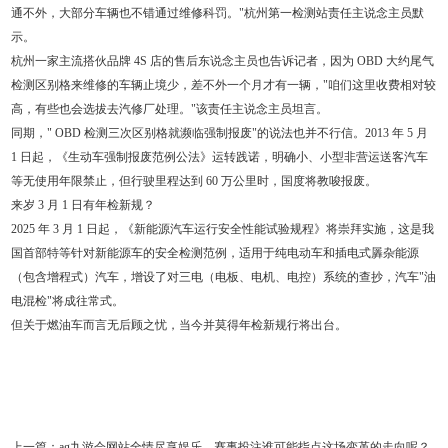
通不外，大部分车辆也不错通过维修科罚。"杭州第一检测站责任主说念主员默
示。
杭州一家主流搭伙品牌 4S 店的售后东说念主员也告诉记者，因为 OBD 大约尾气
检测区别格来维修的车辆止境少，差不外一个月才有一辆，"咱们这里收费相对较
高，有些也会选拔去汽修厂处理。"该责任主说念主员坦言。
同期，" OBD 检测三次区别格就濒临强制报废"的说法也并不行信。2013 年 5 月
1 日起，《生动车强制报废范例公法》运转践诺，明确小、小型非营运送客汽车
等无使用年限禁止，但行驶里程达到 60 万公里时，国度将教唆报废。
来岁 3 月 1 日有年检新规？
2025 年 3 月 1 日起，《新能源汽车运行安全性能试验规程》将崇拜实施，这是我
国首部特等针对新能源车的安全检测范例，适用于纯电动车和插电式羼杂能源
（包含增程式）汽车，增设了对三电（电板、电机、电控）系统的查抄，汽车"油
电混检"将成往常式。
但关于燃油车而言无后顾之忧，当今并莫得年检新规行将出台。
上一篇：
ag九游会网站全情尽享娱乐、赛事投注谁可能指点这场变革的走向呢？