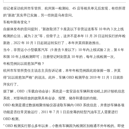
但记者采访杭州市车管所、杭州第一检测站、4S 店等相关单元后发现，有些所谓
的"新政"其实早已实施，另一些则是乌有音问。
车检年限有变化？
自媒体发布的音问提到，"新政取消了 9 座及以下非营运送客车 10 年内 3 次上线
检测的公法，减为 2 次"等，但骨子上，这并不是本年 11 月 20 日运转实行的年检
新政，2022 年 10 月 1 日起就运转实行了，本年并莫得新政推出。
当今，非营运小小型载客汽车（9 座含 9 座以下）10 年内上线试验 2 次，第 6 年
和第 10 年上线检测即可；注册登记时刻普及 10 年的，每年上线检测一次。
年检范例比以前愈加严格？
杭州市车管所责任主说念主员告诉记者，本年年检范例跟此前保握一致，并莫
得"比以前愈加严格" 的说法。此外，车辆 OBD 检测早在 2019 年 11 月 1 日就崇
拜实行了。
据了解，OBD（车载自动会诊）系统是一套安设在车辆和发动机上的计较机信息
系统，对影响排放的故障具有会诊、报警、储存和通信的功能。
OBD 检测是通过数据相聚传输仪器读取车辆内 OBD 系统信息，并查抄车辆各项
功能是否往常灵验运行，2011 年 7 月 1 日后坐蓐的轻型汽油车王人需要进行
OBD 检测。
" OBD 检测实行那么多年以来，小数有车辆因为检测区别格通不外年检的。即使